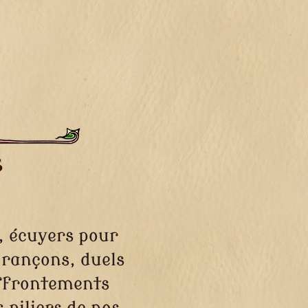
s
, écuyers pour
rançons, duels
ffrontements