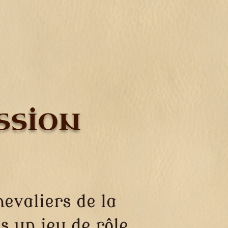
ssion
hevaliers de la
s un jeu de rôle