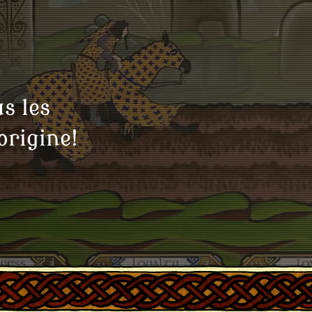
s les
origine!