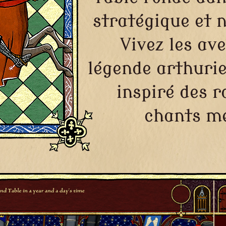
stratégique et 
Vivez les av
légende arthuri
inspiré des 
chants m