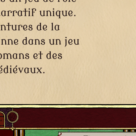
narratif unique.
entures de la
enne dans un jeu
romans et des
édiévaux.