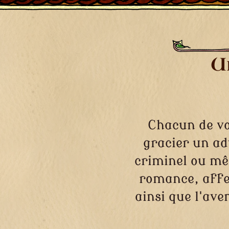
U
Chacun de vo
gracier un ad
criminel ou m
romance, affe
ainsi que l'av