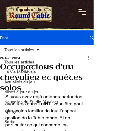
Post
Tous les articles
26 févr. 2024
Tous les articles
Occupations d'un
La Vie Médiévale
chevalier et quêtes
Actualités du jeu
solos
Mises à jour du jeu
Si vous avez déjà entendu parler des 
Nouvelles du Studio (Artifice)
aventures dans 
LotRT
, vous être peut-
être moins familier de tout l’aspect 
Aperçus
gestion de la Table ronde. Et en 
Sortie
particulier ce qui concerne les 