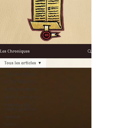
Les Chroniques
Tous les articles
Tous les articles
La Vie Médiévale
Actualités du jeu
Mises à jour du jeu
Nouvelles du
Studio (Artifice)
Aperçus
Sortie